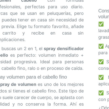
lumen cabello
con fórmulas
fesionales, perfectas para uso diario.
Cons
cas que se usan en peluquerías, pero
volu
 puedes tener en casa sin necesidad de
✅ Ús
a previa. Elige tu formato favorito, añade
lava
 carrito y recibe en casa sin
grasa
plicaciones.
✅ Apl
i buscas un 2 en 1, el
spray densificador
para 
ello
es perfecto: volumen inmediato +
sidad progresiva. Ideal para personas
✅ Se
 cabello fino, ralo o en proceso de caída.
cons
ay volumen para el cabello fino
✅ No
aplic
spray de volumen
es uno de los mejores
ados si tienes el cabello fino. Este tipo de
✅ Si
o suele carecer de cuerpo, se aplasta con
con p
ilidad y no conserva la forma. Ahí es
¿Dó