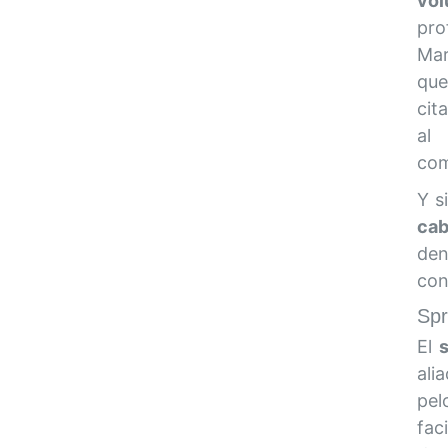
vo
pro
Mar
que
cit
al
com
Y s
cab
den
con
Spr
El
ali
pel
fac