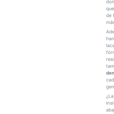
don
que
de 
más
Ade
han
lac
fór
re
ta
den
cad
gen
¿La
ins
aba