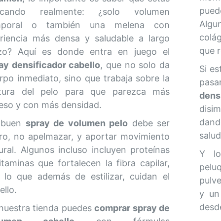
puede
scando realmente: ¿solo volumen
Alg
mporal o también una melena con
colá
riencia más densa y saludable a largo
que r
zo? Aquí es donde entra en juego el
ay densificador cabello
, que no solo da
Si es
rpo inmediato, sino que trabaja sobre la
pasa
tura del pelo para que parezca más
dens
eso y con más densidad.
disi
dand
 buen
spray de volumen pelo
debe ser
salud
ero, no apelmazar, y aportar movimiento
ural. Algunos incluso incluyen proteínas
Y l
itaminas que fortalecen la fibra capilar,
pelu
 lo que además de estilizar, cuidan el
pulv
ello.
y un
desde
nuestra tienda puedes
comprar spray de