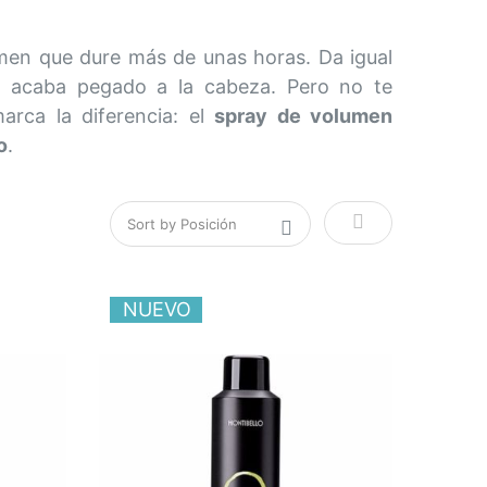
olumen que dure más de unas horas. Da igual
pre acaba pegado a la cabeza. Pero no te
rca la diferencia: el
spray de volumen
o
.
Fijar Direcció
NUEVO