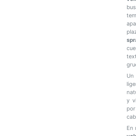
bu
te
apa
pla
spr
cue
tex
gru
Un
lig
nat
y v
por
cab
En 