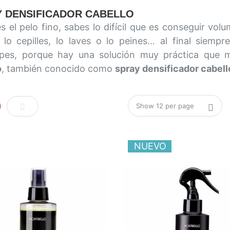
Y DENSIFICADOR CABELLO
es el pelo fino, sabes lo difícil que es conseguir v
 lo cepilles, lo laves o lo peines… al final siem
pes, porque hay una solución muy práctica que ma
o
, también conocido como
spray densificador cabell
rilla
Lista
NUEVO