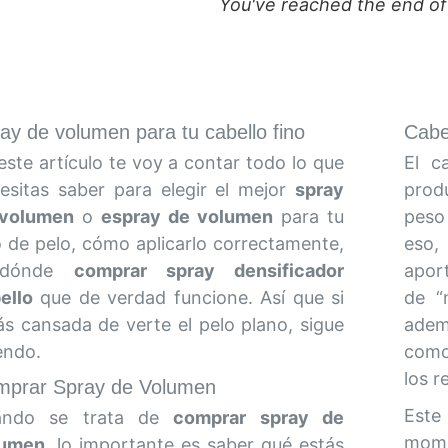
You've reached the end of
ay de volumen para tu cabello fino
Cabe
este artículo te voy a contar todo lo que
El c
esitas saber para elegir el mejor
spray
prod
 volumen
o
espray de volumen
para tu
peso
o de pelo, cómo aplicarlo correctamente,
eso,
dónde
comprar spray densificador
apor
ello
que de verdad funcione. Así que si
de “
ás cansada de verte el pelo plano, sigue
adem
endo.
com
los r
prar Spray de Volumen
Este
ando se trata de
comprar spray de
mome
lumen
, lo importante es saber qué estás