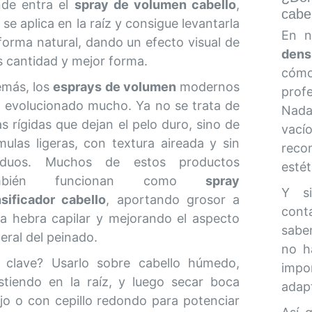
de entra el
spray de volumen cabello
,
cabe
 se aplica en la raíz y consigue levantarla
En n
forma natural, dando un efecto visual de
dens
 cantidad y mejor forma.
cómo
más, los
esprays de volumen
modernos
profe
 evolucionado mucho. Ya no se trata de
Nada
as rígidas que dejan el pelo duro, sino de
vac
mulas ligeras, con textura aireada y sin
reco
siduos. Muchos de estos productos
estét
mbién funcionan como
spray
Y si
sificador cabello
, aportando grosor a
con
a hebra capilar y mejorando el aspecto
sabe
eral del peinado.
no h
 clave? Usarlo sobre cabello húmedo,
impo
istiendo en la raíz, y luego secar boca
adapt
jo o con cepillo redondo para potenciar