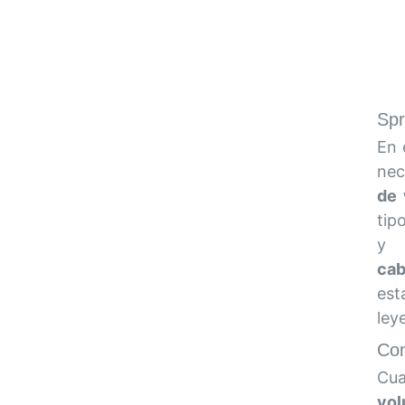
Spr
En 
nec
de
tip
y 
cab
est
ley
Com
Cu
vo