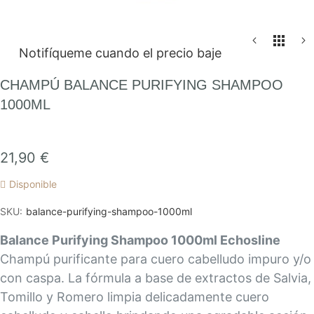
Saltar
Notifíqueme cuando el precio baje
al
comienzo
CHAMPÚ BALANCE PURIFYING SHAMPOO
de
1000ML
la
galería
de
21,90 €
imágenes
Disponible
SKU
balance-purifying-shampoo-1000ml
Balance Purifying Shampoo 1000ml Echosline
Champú purificante para cuero cabelludo impuro y/o
con caspa. La fórmula a base de extractos de Salvia,
Tomillo y Romero limpia delicadamente cuero