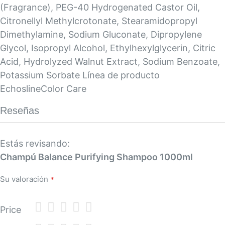
(Fragrance), PEG-40 Hydrogenated Castor Oil,
Citronellyl Methylcrotonate, Stearamidopropyl
Dimethylamine, Sodium Gluconate, Dipropylene
Glycol, Isopropyl Alcohol, Ethylhexylglycerin, Citric
Acid, Hydrolyzed Walnut Extract, Sodium Benzoate,
Potassium Sorbate Línea de producto
EchoslineColor Care
Reseñas
Estás revisando:
Champú Balance Purifying Shampoo 1000ml
Su valoración
1
2
3
4
5
Price
star
stars
stars
stars
stars