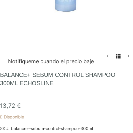
Saltar
Notifíqueme cuando el precio baje
al
comienzo
BALANCE+ SEBUM CONTROL SHAMPOO
de
300ML ECHOSLINE
la
galería
de
13,72 €
imágenes
Disponible
SKU
balance+-sebum-control-shampoo-300ml