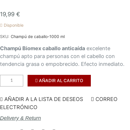
la
galería
19,99 €
de
Disponible
imágenes
SKU
Champú de caballo-1000 ml
Champú Biomex caballo anticaída
excelente
champú apto para personas con el cabello con
tendencia grasa o empobrecido. Efecto inmediato.
AÑADIR AL CARRITO
AÑADIR A LA LISTA DE DESEOS
CORREO
ELECTRÓNICO
Delivery & Return