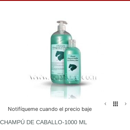
Saltar
al
final
de
la
galería
de
imágenes
Saltar
Notifíqueme cuando el precio baje
al
comienzo
CHAMPÚ DE CABALLO-1000 ML
de