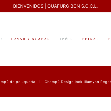
BIENVENIDOS
| QUAFURG BCN S.C.C.L.
O
LAVAR Y ACABAR
TEÑIR
PEINAR
mpú de peluquería
Champú Design look Illumyno Rege