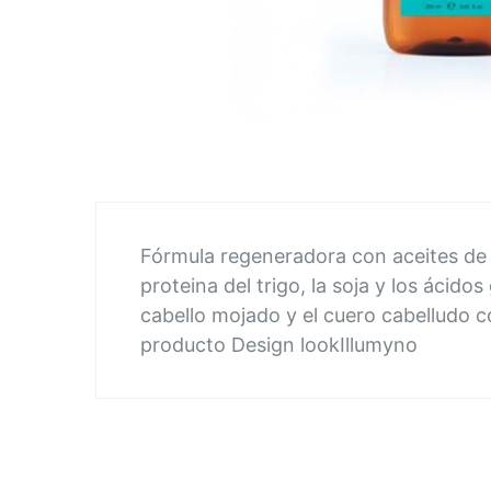
Saltar
al
comienzo
de
la
Fórmula regeneradora con aceites de A
galería
proteina del trigo, la soja y los ácidos
de
cabello mojado y el cuero cabelludo c
imágenes
producto Design lookIllumyno