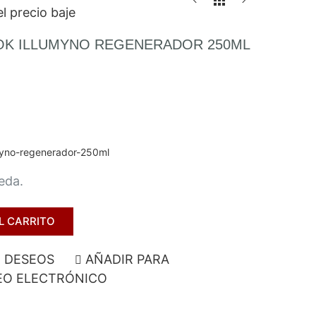
l precio baje
OK ILLUMYNO REGENERADOR 250ML
myno-regenerador-250ml
seda.
L CARRITO
E DESEOS
AÑADIR PARA
O ELECTRÓNICO