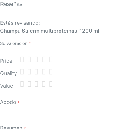
Reseñas
Estás revisando:
Champú Salerm multiproteinas-1200 ml
Su valoración
1
2
3
4
5
Price
star
stars
stars
stars
stars
1
2
3
4
5
Quality
star
stars
stars
stars
stars
1
2
3
4
5
Value
star
stars
stars
stars
stars
Apodo
Resumen