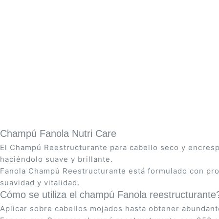
Saltar
al
comienzo
de
la
galería
Champú Fanola Nutri Care
de
El Champú Reestructurante para cabello seco y encrespad
imágenes
haciéndolo suave y brillante.
Fanola Champú Reestructurante está formulado con prote
suavidad y vitalidad.
Cómo se utiliza el champú Fanola reestructurante
Aplicar sobre cabellos mojados hasta obtener abundante