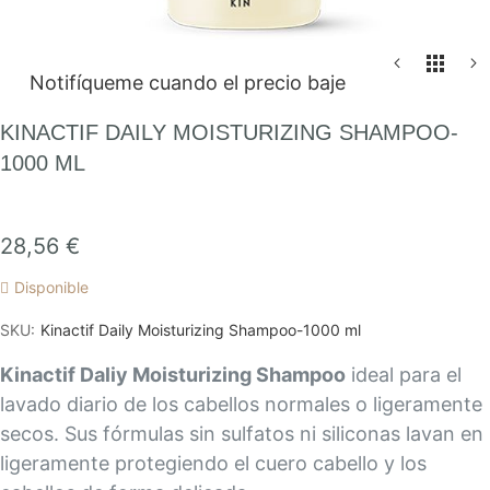
Saltar
Notifíqueme cuando el precio baje
al
comienzo
KINACTIF DAILY MOISTURIZING SHAMPOO-
de
1000 ML
la
galería
de
28,56 €
imágenes
Disponible
SKU
Kinactif Daily Moisturizing Shampoo-1000 ml
Kinactif Daliy Moisturizing Shampoo
ideal para el
lavado diario de los cabellos normales o ligeramente
secos. Sus fórmulas sin sulfatos ni siliconas lavan en
ligeramente protegiendo el cuero cabello y los