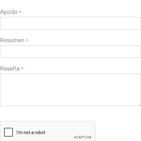
star
stars
stars
stars
stars
Apodo
Resumen
Reseña