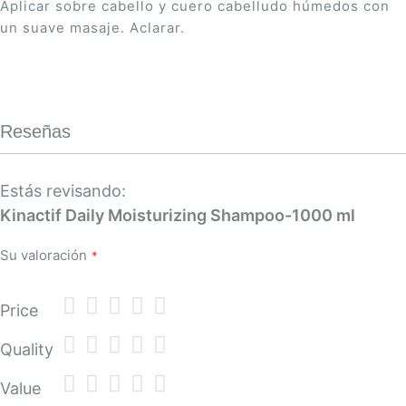
Aplicar sobre cabello y cuero cabelludo húmedos con
un suave masaje. Aclarar.
Reseñas
Estás revisando:
Kinactif Daily Moisturizing Shampoo-1000 ml
Su valoración
1
2
3
4
5
Price
star
stars
stars
stars
stars
1
2
3
4
5
Quality
star
stars
stars
stars
stars
1
2
3
4
5
Value