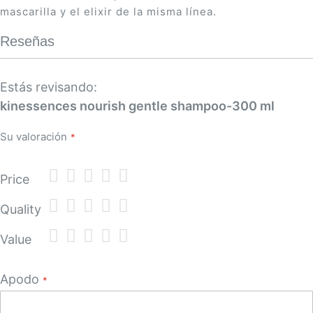
mascarilla y el elixir de la misma línea.
Reseñas
Estás revisando:
kinessences nourish gentle shampoo-300 ml
Su valoración
1
2
3
4
5
Price
star
stars
stars
stars
stars
1
2
3
4
5
Quality
star
stars
stars
stars
stars
1
2
3
4
5
Value
star
stars
stars
stars
stars
Apodo