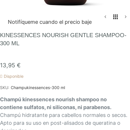
Saltar
Notifíqueme cuando el precio baje
al
comienzo
KINESSENCES NOURISH GENTLE SHAMPOO-
de
300 ML
la
galería
de
13,95 €
imágenes
Disponible
SKU
Champukinessences-300 ml
Champú kinessences nourish shampoo no
contiene sulfatos, ni siliconas, ni parabenos.
Champú hidratante para cabellos normales o secos.
Apto para su uso en post-alisados de queratina o