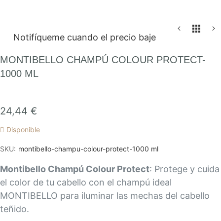
Saltar
Notifíqueme cuando el precio baje
al
comienzo
MONTIBELLO CHAMPÚ COLOUR PROTECT-
de
1000 ML
la
galería
de
24,44 €
imágenes
Disponible
SKU
montibello-champu-colour-protect-1000 ml
Montibello Champú Colour Protect
: Protege y cuida
el color de tu cabello con el champú ideal
MONTIBELLO para iluminar las mechas del cabello
teñido.