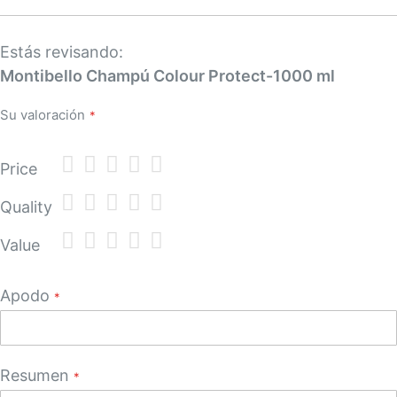
Estás revisando:
Montibello Champú Colour Protect-1000 ml
Su valoración
1
2
3
4
5
Price
star
stars
stars
stars
stars
1
2
3
4
5
Quality
star
stars
stars
stars
stars
1
2
3
4
5
Value
star
stars
stars
stars
stars
Apodo
Resumen