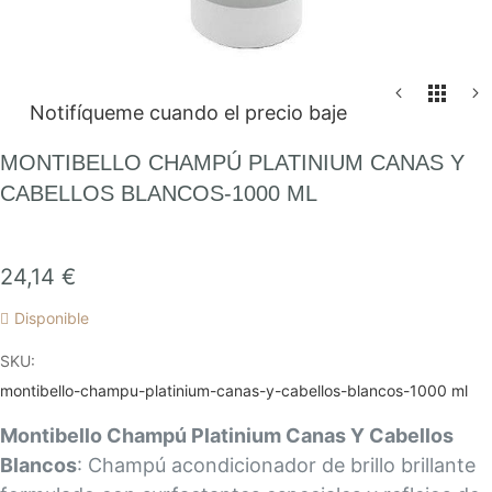
Saltar
Notifíqueme cuando el precio baje
al
comienzo
MONTIBELLO CHAMPÚ PLATINIUM CANAS Y
de
CABELLOS BLANCOS-1000 ML
la
galería
de
24,14 €
imágenes
Disponible
SKU
montibello-champu-platinium-canas-y-cabellos-blancos-1000 ml
Montibello Champú Platinium Canas Y Cabellos
Blancos
: Champú acondicionador de brillo brillante