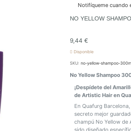
Notifíqueme cuando e
NO YELLOW SHAMPOO
9,44 €
Disponible
SKU
no-yellow-shampoo-300m
No Yellow Shampoo 30
¡Despídete del Amaril
de Artistic Hair en Qu
En Quafurg Barcelona,
secreto mejor guardado
champú No Yellow de Ar
sido diseñado específ