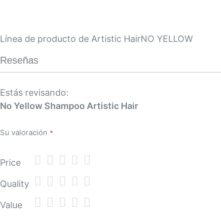
Línea de producto de Artistic HairNO YELLOW
Reseñas
Estás revisando:
No Yellow Shampoo Artistic Hair
Su valoración
1
2
3
4
5
Price
star
stars
stars
stars
stars
1
2
3
4
5
Quality
star
stars
stars
stars
stars
1
2
3
4
5
Value
star
stars
stars
stars
stars