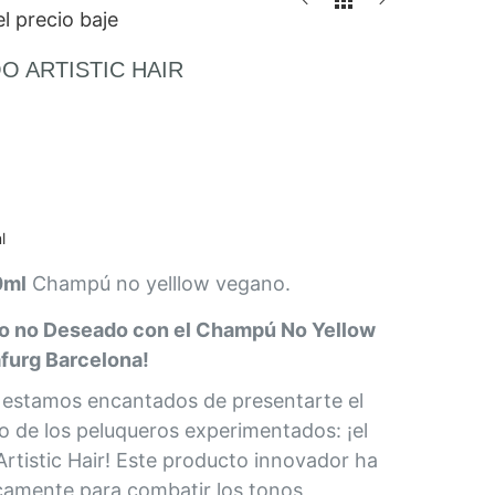
l precio baje
 ARTISTIC HAIR
l
0ml
Champú no yelllow vegano.
lo no Deseado con el Champú No Yellow
afurg Barcelona!
 estamos encantados de presentarte el
 de los peluqueros experimentados: ¡el
tistic Hair! Este producto innovador ha
icamente para combatir los tonos