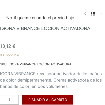
Saltar
Notifíqueme cuando el precio baje
al
comienzo
IGORA VIBRANCE LOCION ACTIVADORA
de
la
galería
13,12 €
de
Disponible
imágenes
SKU
IGORA VIBRANCE LOCION ACTIVADORA
IGORA VIBRANCE revelador activador de los baños
de color demipermanente. Crema activadora de los
baños de color, en dos volúmenes.
AÑADIR AL CARRITO