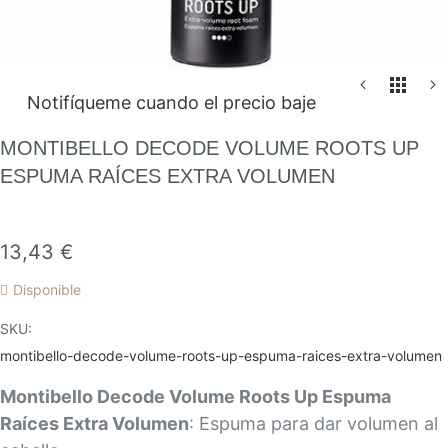
Saltar
Notifíqueme cuando el precio baje
al
comienzo
MONTIBELLO DECODE VOLUME ROOTS UP
de
ESPUMA RAÍCES EXTRA VOLUMEN
la
galería
de
13,43 €
imágenes
Disponible
SKU
montibello-decode-volume-roots-up-espuma-raices-extra-volumen
Montibello Decode Volume Roots Up Espuma
Raíces Extra Volumen
: Espuma para dar volumen al