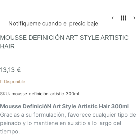
Saltar
Notifíqueme cuando el precio baje
al
comienzo
MOUSSE DEFINICIÓN ART STYLE ARTISTIC
de
HAIR
la
galería
de
13,13 €
imágenes
Disponible
SKU
mousse-definición-artistic-300ml
Mousse DefinicióN Art Style Artistic Hair 300ml
Gracias a su formulación, favorece cualquier tipo de
peinado y lo mantiene en su sitio a lo largo del
tiempo.