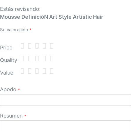
Estás revisando:
Mousse DefinicióN Art Style Artistic Hair
Su valoración
1
2
3
4
5
Price
star
stars
stars
stars
stars
1
2
3
4
5
Quality
star
stars
stars
stars
stars
1
2
3
4
5
Value
star
stars
stars
stars
stars
Apodo
Resumen