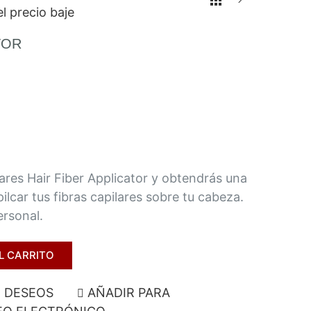
l precio baje
TOR
lares Hair Fiber Applicator y obtendrás una
lpilcar tus fibras capilares sobre tu cabeza.
ersonal.
L CARRITO
E DESEOS
AÑADIR PARA