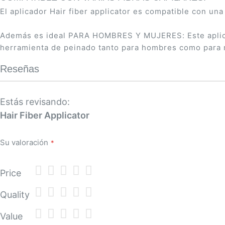
El aplicador Hair fiber applicator es compatible con una
Además es ideal PARA HOMBRES Y MUJERES: Este aplicador
herramienta de peinado tanto para hombres como para 
Reseñas
Estás revisando:
Hair Fiber Applicator
Su valoración
1
2
3
4
5
Price
star
stars
stars
stars
stars
1
2
3
4
5
Quality
star
stars
stars
stars
stars
1
2
3
4
5
Value