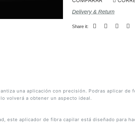
COMPARAR
CORRE
Delivery & Return
Share it:
tiza una aplicación con precisión. Podras aplicar de fo
lo volverá a obtener un aspecto ideal.
d, este aplicador de fibra capilar está diseñado para ha