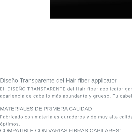
Saltar
al
comienzo
de
la
galería
Diseño Transparente del Hair fiber applicator
de
El DISEÑO TRANSPARENTE del Hair fiber applicator garan
imágenes
apariencia de cabello más abundante y grueso. Tu cabel
MATERIALES DE PRIMERA CALIDAD
Fabricado con materiales duraderos y de muy alta calida
óptimos.
COMPATIBLE CON VARIAS FIBRAS CAPILARES: