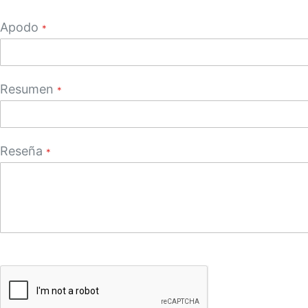
star
stars
stars
stars
stars
Apodo
Resumen
Reseña