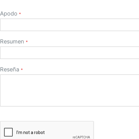
star
stars
stars
stars
stars
Apodo
Resumen
Reseña