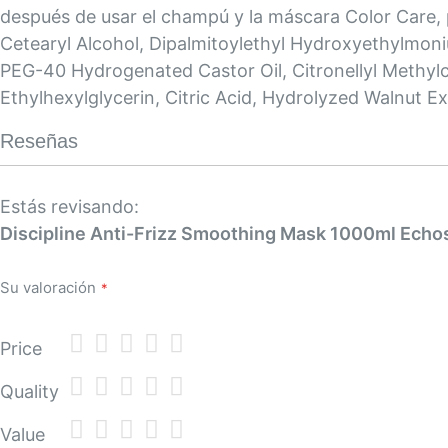
después de usar el champú y la máscara Color Care, p
Cetearyl Alcohol, Dipalmitoylethyl Hydroxyethylmon
PEG-40 Hydrogenated Castor Oil, Citronellyl Methyl
Ethylhexylglycerin, Citric Acid, Hydrolyzed Walnut 
Reseñas
Estás revisando:
Discipline Anti-Frizz Smoothing Mask 1000ml Echo
Su valoración
1
2
3
4
5
Price
star
stars
stars
stars
stars
1
2
3
4
5
Quality
star
stars
stars
stars
stars
1
2
3
4
5
Value