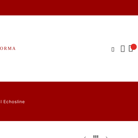
FORMA
l Echosline