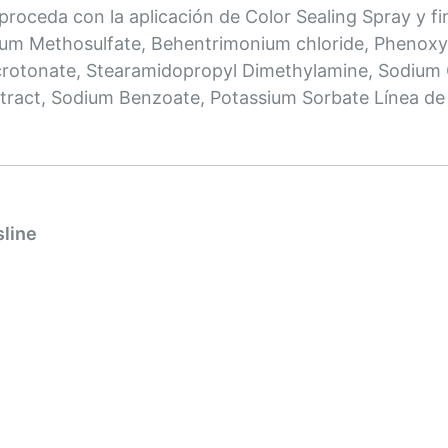
roceda con la aplicación de Color Sealing Spray y fin
ium Methosulfate, Behentrimonium chloride, Phenoxy
crotonate, Stearamidopropyl Dimethylamine, Sodium G
Extract, Sodium Benzoate, Potassium Sorbate Línea d
sline