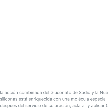
Saltar
al
comienzo
de
la
galería
de
imágenes
la acción combinada del Gluconato de Sodio y la Nue
siliconas está enriquecida con una molécula especial
después del servicio de coloración, aclarar y aplica