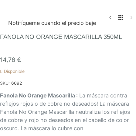
Saltar
Notifíqueme cuando el precio baje
al
comienzo
FANOLA NO ORANGE MASCARILLA 350ML
de
la
galería
14,76 €
de
Disponible
imágenes
SKU
6092
Fanola No Orange Mascarilla
: La máscara contra
reflejos rojos o de cobre no deseados! La máscara
Fanola No Orange Mascarilla neutraliza los reflejos
de cobre y rojo no deseados en el cabello de color
oscuro. La máscara lo cubre con