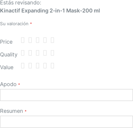
Estás revisando:
Kinactif Expanding 2-in-1 Mask-200 ml
Su valoración
1
2
3
4
5
Price
star
stars
stars
stars
stars
1
2
3
4
5
Quality
star
stars
stars
stars
stars
1
2
3
4
5
Value
star
stars
stars
stars
stars
Apodo
Resumen