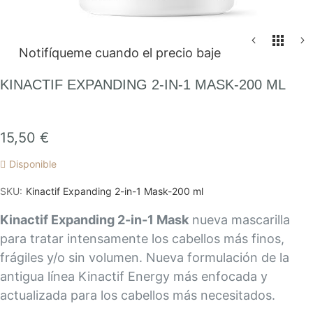
Saltar
Notifíqueme cuando el precio baje
al
comienzo
KINACTIF EXPANDING 2-IN-1 MASK-200 ML
de
la
galería
15,50 €
de
Disponible
imágenes
SKU
Kinactif Expanding 2-in-1 Mask-200 ml
Kinactif Expanding 2-in-1 Mask
nueva mascarilla
para tratar intensamente los cabellos más finos,
frágiles y/o sin volumen. Nueva formulación de la
antigua línea Kinactif Energy más enfocada y
actualizada para los cabellos más necesitados.