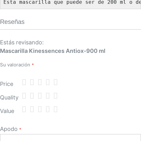
Esta mascarilla que puede ser de 200 ml o d
Reseñas
Estás revisando:
Mascarilla Kinessences Antiox-900 ml
Su valoración
1
2
3
4
5
Price
star
stars
stars
stars
stars
1
2
3
4
5
Quality
star
stars
stars
stars
stars
1
2
3
4
5
Value
star
stars
stars
stars
stars
Apodo