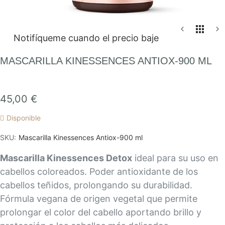
Saltar
Notifíqueme cuando el precio baje
al
comienzo
MASCARILLA KINESSENCES ANTIOX-900 ML
de
la
galería
45,00 €
de
Disponible
imágenes
SKU
Mascarilla Kinessences Antiox-900 ml
Mascarilla Kinessences Detox
ideal para su uso en
cabellos coloreados. Poder antioxidante de los
cabellos teñidos, prolongando su durabilidad.
Fórmula vegana de origen vegetal que permite
prolongar el color del cabello aportando brillo y