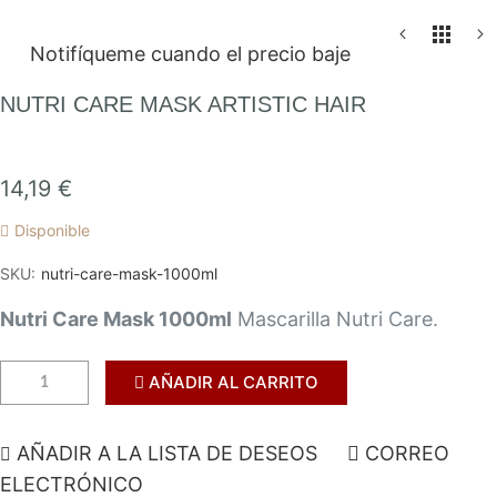
Saltar
Notifíqueme cuando el precio baje
al
comienzo
NUTRI CARE MASK ARTISTIC HAIR
de
la
galería
14,19 €
de
Disponible
imágenes
SKU
nutri-care-mask-1000ml
Nutri Care Mask 1000ml
Mascarilla Nutri Care.
AÑADIR AL CARRITO
AÑADIR A LA LISTA DE DESEOS
CORREO
ELECTRÓNICO