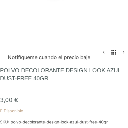
Saltar
Notifíqueme cuando el precio baje
al
comienzo
POLVO DECOLORANTE DESIGN LOOK AZUL
de
DUST-FREE 40GR
la
galería
de
3,00 €
imágenes
Disponible
SKU
polvo-decolorante-design-look-azul-dust-free-40gr