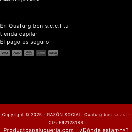
En Quafurg bcn s.c.c.l tu
tienda capilar
El pago es seguro
Copyright © 2025 - RAZÓN SOCIAL: Quafurg bcn s.c.c.l -
CIF: F62128186
Productospeluqueria.com
¿Dónde estamos?