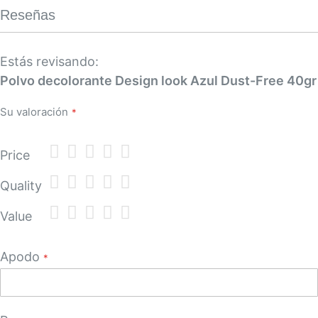
Reseñas
Estás revisando:
Polvo decolorante Design look Azul Dust-Free 40gr
Su valoración
1
2
3
4
5
Price
star
stars
stars
stars
stars
1
2
3
4
5
Quality
star
stars
stars
stars
stars
1
2
3
4
5
Value
star
stars
stars
stars
stars
Apodo