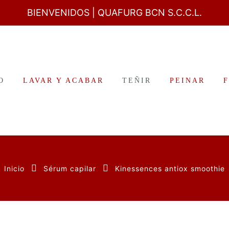
BIENVENIDOS
| QUAFURG BCN S.C.C.L.
O
LAVAR Y ACABAR
TEÑIR
PEINAR
Inicio
Sérum capilar
Kinessences antiox smoothie