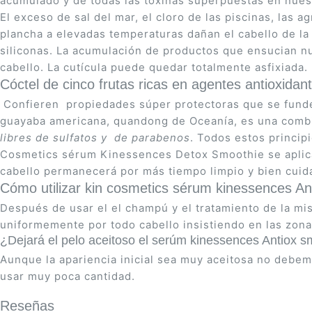
acumulado y de todas las toxinas superpuestas en nuest
El exceso de sal del mar, el cloro de las piscinas, las
plancha a elevadas temperaturas dañan el cabello de la
siliconas. La acumulación de productos que ensucian nu
cabello. La cutícula puede quedar totalmente asfixiada.
Cóctel de cinco frutas ricas en agentes antioxidant
Confieren propiedades súper protectoras que se funden 
guayaba americana, quandong de Oceanía, es una combin
libres de sulfatos y de parabenos
. Todos estos princip
Cosmetics sérum Kinessences Detox Smoothie se aplica si
cabello permanecerá por más tiempo limpio y bien cuida
Cómo utilizar kin cosmetics sérum kinessences An
Después de usar el el champú y el tratamiento de la mi
uniformemente por todo cabello insistiendo en las zo
¿Dejará el pelo aceitoso el serúm kinessences Antiox s
Aunque la apariencia inicial sea muy aceitosa no debem
usar muy poca cantidad.
Reseñas