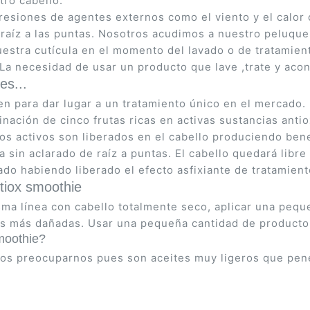
ro cabello.
 agresiones de agentes externos como el viento y el calo
 raíz a las puntas. Nosotros acudimos a nuestro peluqu
estra cutícula en el momento del lavado o de tratamient
 La necesidad de usar un producto que lave ,trate y acon
es...
para dar lugar a un tratamiento único en el mercado. Dá
ación de cinco frutas ricas en activas sustancias ant
ios activos son liberados en el cabello produciendo bene
n aclarado de raíz a puntas. El cabello quedará libre d
do habiendo liberado el efecto asfixiante de tratamient
tiox smoothie
sma línea con cabello totalmente seco, aplicar una pequ
nas más dañadas. Usar una pequeña cantidad de product
moothie?
os preocuparnos pues son aceites muy ligeros que penet