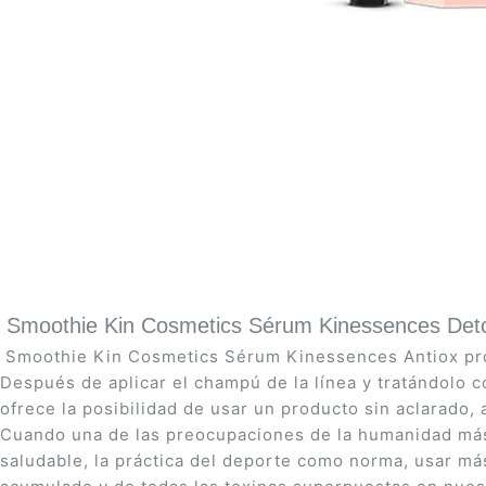
Saltar
al
comienzo
de
la
galería
de
Smoothie Kin Cosmetics Sérum Kinessences De
imágenes
Smoothie Kin Cosmetics Sérum Kinessences Antiox prote
Después de aplicar el champú de la línea y tratándolo 
ofrece la posibilidad de usar un producto sin aclarado, 
Cuando una de las preocupaciones de la humanidad más i
saludable, la práctica del deporte como norma, usar má