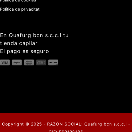
Política de privacitat
En Quafurg bcn s.c.c.l tu
tienda capilar
El pago es seguro
Copyright © 2025 - RAZÓN SOCIAL: Quafurg bcn s.c.c.l -
CIF: F62128186