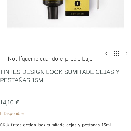
Saltar
Notifíqueme cuando el precio baje
al
comienzo
TINTES DESIGN LOOK SUMITADE CEJAS Y
de
PESTAÑAS 15ML
la
galería
de
14,10 €
imágenes
Disponible
SKU
tintes-design-look-sumitade-cejas-y-pestanas-15ml