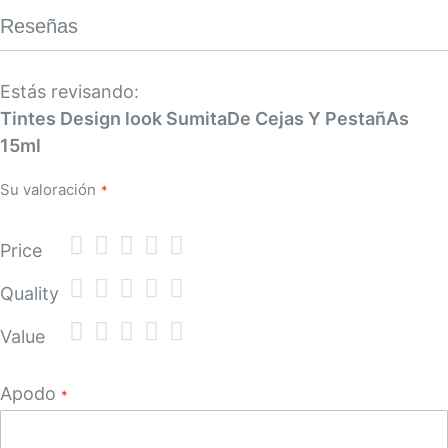
Reseñas
Estás revisando:
Tintes Design look SumitaDe Cejas Y PestañAs
15ml
Su valoración
1
2
3
4
5
Price
star
stars
stars
stars
stars
1
2
3
4
5
Quality
star
stars
stars
stars
stars
1
2
3
4
5
Value
star
stars
stars
stars
stars
Apodo