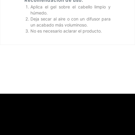
Recomendación de uso:
Aplica el gel sobre el cabello limpio y
húmedo.
Deja secar al aire o con un difusor para
un acabado más voluminoso.
No es necesario aclarar el producto.