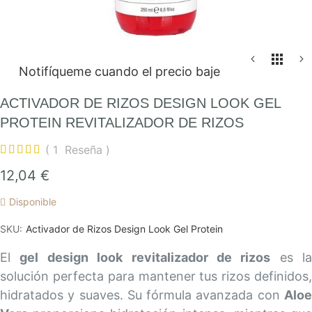
Saltar
Notifíqueme cuando el precio baje
al
comienzo
ACTIVADOR DE RIZOS DESIGN LOOK GEL
de
PROTEIN REVITALIZADOR DE RIZOS
la
1
Reseña
galería
Valoración:
100
100
% of
de
12,04 €
imágenes
Disponible
SKU
Activador de Rizos Design Look Gel Protein
El
gel design look revitalizador de rizos
es la
solución perfecta para mantener tus rizos definidos,
hidratados y suaves. Su fórmula avanzada con
Aloe