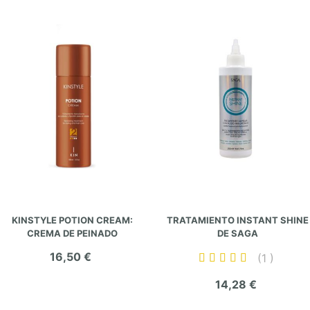
KINSTYLE POTION CREAM:
TRATAMIENTO INSTANT SHINE
CREMA DE PEINADO
DE SAGA
16,50 €
1
V
100%
a
14,28 €
l