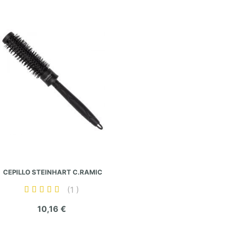
o
r
a
c
i
ó
n
:
CEPILLO STEINHART C.RAMIC
1
V
100%
a
10,16 €
l