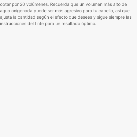
Cómo saber si un producto de belleza es de calidad
17 Apr, 2025
Posted By:
Daniel Gómez
Cómo saber si un producto de belleza es de
calidad
En la actualidad, el mercado de los
productos de belleza
está
saturado con infinidad de opciones. Desde cremas faciales hasta
tratamientos capilares, la oferta parece no tener fin. Pero, ¿cómo
podemos saber si un producto de belleza realmente merece la
pena? ¿Cómo asegurarnos de que estamos eligiendo productos de
calidad que no solo nos ayudarán a mejorar nuestro aspecto, sino
que también serán seguros para nuestra piel o cabello? En este
artículo, te daremos los mejores consejos para reconocer un buen
producto de belleza y cómo encontrarlo cerca de ti.