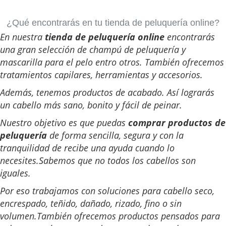
o
r
¿Qué encontrarás en tu tienda de peluquería online?
a
En nuestra
tienda de peluquería online
encontrarás
c
una gran selección de
champú de peluquería
y
mascarilla para el pelo entro otros. También ofrecemos
i
tratamientos capilares, herramientas y accesorios.
ó
n
Además, tenemos productos de acabado. Así lograrás
:
un cabello más sano, bonito y fácil de peinar.
Nuestro objetivo es que puedas
comprar productos de
peluquería
de forma sencilla, segura y con la
tranquilidad de recibe una ayuda cuando lo
necesites.
Sabemos que no todos los cabellos son
iguales.
Por eso trabajamos con soluciones para cabello seco,
encrespado, teñido, dañado, rizado, fino o sin
volumen.
También ofrecemos productos pensados para