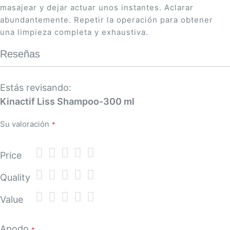
masajear y dejar actuar unos instantes. Aclarar
abundantemente. Repetir la operación para obtener
una limpieza completa y exhaustiva.
Reseñas
Estás revisando:
Kinactif Liss Shampoo-300 ml
Su valoración
1
2
3
4
5
Price
star
stars
stars
stars
stars
1
2
3
4
5
Quality
star
stars
stars
stars
stars
1
2
3
4
5
Value
star
stars
stars
stars
stars
Apodo