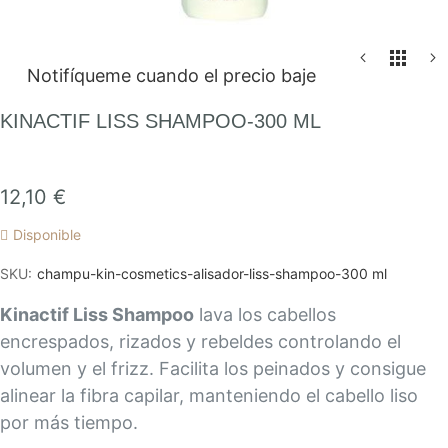
Saltar
Notifíqueme cuando el precio baje
al
comienzo
KINACTIF LISS SHAMPOO-300 ML
de
la
galería
12,10 €
de
Disponible
imágenes
SKU
champu-kin-cosmetics-alisador-liss-shampoo-300 ml
Kinactif Liss Shampoo
lava los cabellos
encrespados, rizados y rebeldes controlando el
volumen y el frizz. Facilita los peinados y consigue
alinear la fibra capilar, manteniendo el cabello liso
por más tiempo.