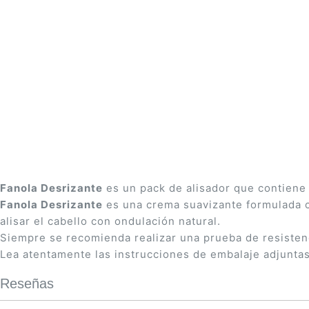
Saltar
al
comienzo
de
la
galería
Fanola Desrizante
es un pack de alisador que contiene 
de
Fanola Desrizante
es una crema suavizante formulada co
imágenes
alisar el cabello con ondulación natural.
Siempre se recomienda realizar una prueba de resistenci
Lea atentamente las instrucciones de embalaje adjuntas
Reseñas