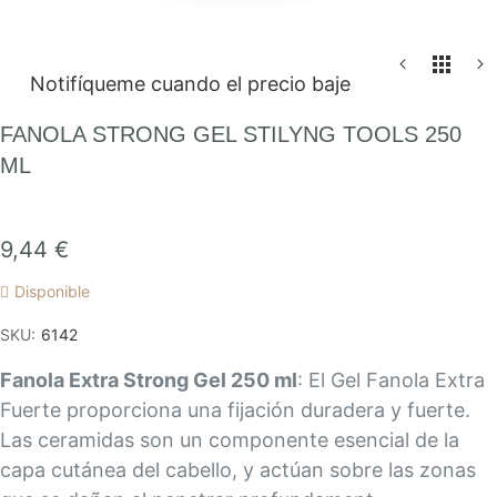
Saltar
Notifíqueme cuando el precio baje
al
comienzo
FANOLA STRONG GEL STILYNG TOOLS 250
de
ML
la
galería
de
9,44 €
imágenes
Disponible
SKU
6142
Fanola Extra Strong Gel 250 ml
: El Gel Fanola Extra
Fuerte proporciona una fijación duradera y fuerte.
Las ceramidas son un componente esencial de la
capa cutánea del cabello, y actúan sobre las zonas