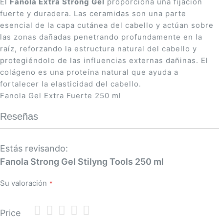
El
Fanola Extra Strong Gel
proporciona una fijación
fuerte y duradera. Las ceramidas son una parte
esencial de la capa cutánea del cabello y actúan sobre
las zonas dañadas penetrando profundamente en la
raíz, reforzando la estructura natural del cabello y
protegiéndolo de las influencias externas dañinas. El
colágeno es una proteína natural que ayuda a
fortalecer la elasticidad del cabello.
Fanola Gel Extra Fuerte 250 ml
Reseñas
Estás revisando:
Fanola Strong Gel Stilyng Tools 250 ml
Su valoración
1
2
3
4
5
Price