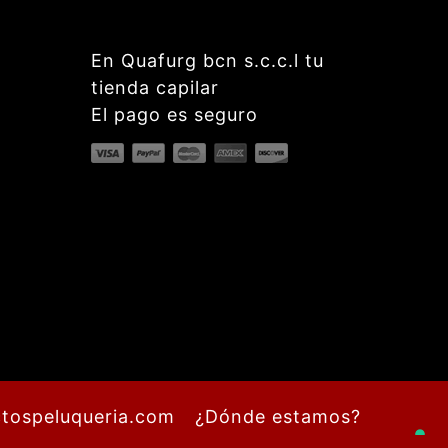
En Quafurg bcn s.c.c.l tu
tienda capilar
El pago es seguro
tospeluqueria.com
¿Dónde estamos?