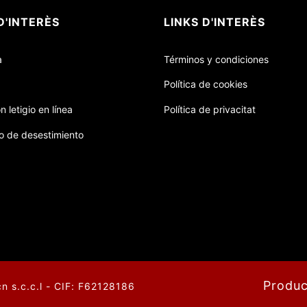
D'INTERÈS
LINKS D'INTERÈS
a
Términos y condiciones
Política de cookies
n letigio en línea
Política de privacitat
o de desestimiento
Produc
 s.c.c.l - CIF: F62128186