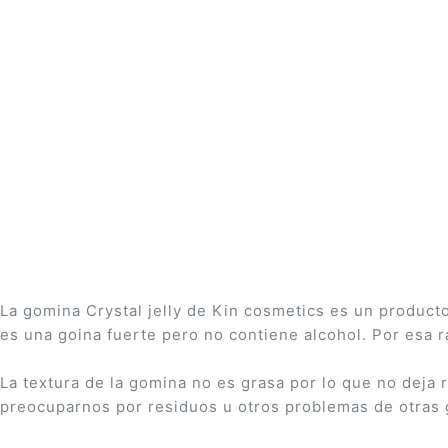
Saltar
al
comienzo
de
la
galería
de
imágenes
La gomina Crystal jelly de Kin cosmetics es un product
es una goina fuerte pero no contiene alcohol. Por esa r
La textura de la gomina no es grasa por lo que no deja r
preocuparnos por residuos u otros problemas de otras 