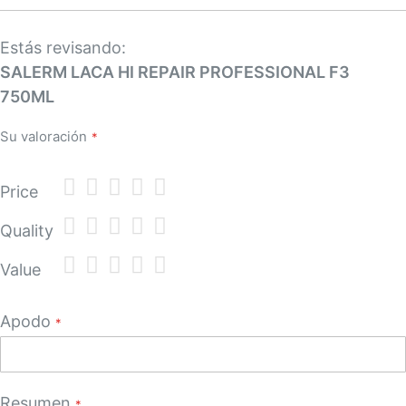
Estás revisando:
SALERM LACA HI REPAIR PROFESSIONAL F3
750ML
Su valoración
1
2
3
4
5
Price
star
stars
stars
stars
stars
1
2
3
4
5
Quality
star
stars
stars
stars
stars
1
2
3
4
5
Value
star
stars
stars
stars
stars
Apodo
Resumen