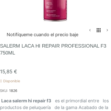
Saltar
Notifíqueme cuando el precio baje
al
comienzo
SALERM LACA HI REPAIR PROFESSIONAL F3
de
750ML
la
galería
de
15,85 €
imágenes
Disponible
SKU
1826
Laca salerm hi repair f3
es el primordial entre los
productos de peluquería de la gama Acabado de la