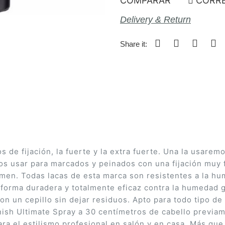
COMPARAR
CORRE
Delivery & Return
Share it:
pos de fijación, la fuerte y la extra fuerte. Una la usa
bemos usar para marcados y peinados con una fijación mu
umen. Todas lacas de esta marca son resistentes a la h
orma duradera y totalmente eficaz contra la humedad gr
n un cepillo sin dejar residuos. Apto para todo tipo de 
ish Ultimate Spray a 30 centímetros de cabello previa
 el estilismo profesional en salón y en casa. Más que