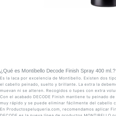
Saltar
al
comienzo
de
la
galería
de
imágenes
¿Qué es Montibello Decode Finish Spray 400 ml.?
Es la laca por excelencia de Montibello. Existen dos ti
el cabello peinado, suelto y brillante. La extra la de
muevan ni se alteren. Recogidos o tupes con extra vol
Con el acabado DECODE Finish mantiene tu peinado de f
muy rápido y se puede eliminar fácilmente del cabello co
En Productospeluqueria.com, recomendamos aplicar Fin
DECODE es la nueva línea de productos MONTIBELLO para