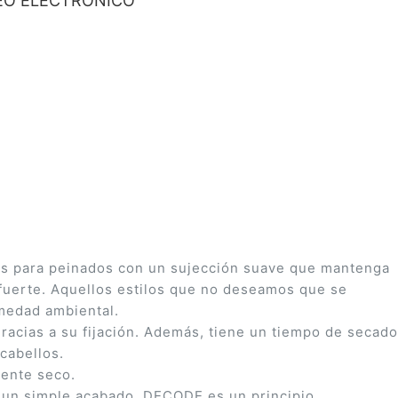
O ELECTRÓNICO
remos para peinados con un sujección suave que mantenga
y fuerte. Aquellos estilos que no deseamos que se
umedad ambiental.
acias a su fijación. Además, tiene un tiempo de secado
cabellos.
mente seco.
 un simple acabado, DECODE es un principio.