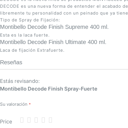
DECODE es una nueva forma de entender el acabado de 
libremente tu personalidad con un peinado que ya tien
Tipo de Spray de Fijación:
Montibello Decode Finish Supreme 400 ml.
Esta es la laca fuerte.
Montibello Decode Finish Ultimate 400 ml.
Laca de fijación Extrafuerte.
Reseñas
Estás revisando:
Montibello Decode Finish Spray-Fuerte
Su valoración
1
2
3
4
5
Price
star
stars
stars
stars
stars