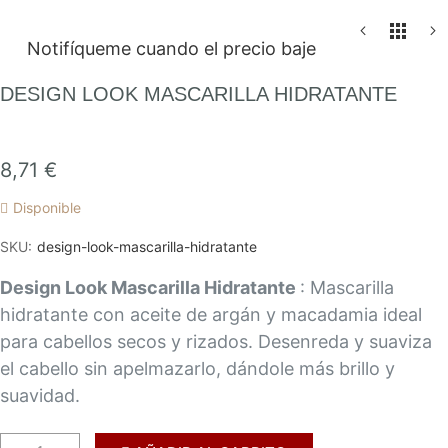
Saltar
Notifíqueme cuando el precio baje
al
comienzo
DESIGN LOOK MASCARILLA HIDRATANTE
de
la
galería
8,71 €
de
Disponible
imágenes
SKU
design-look-mascarilla-hidratante
Design Look Mascarilla Hidratante
: Mascarilla
hidratante con aceite de argán y macadamia ideal
para cabellos secos y rizados. Desenreda y suaviza
el cabello sin apelmazarlo, dándole más brillo y
suavidad.