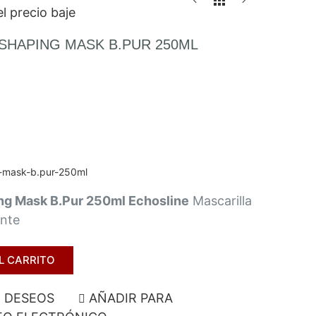
l precio baje
 SHAPING MASK B.PUR 250ML
g-mask-b.pur-250ml
ing Mask B.Pur 250ml Echosline
Mascarilla
ante
L CARRITO
E DESEOS
AÑADIR PARA