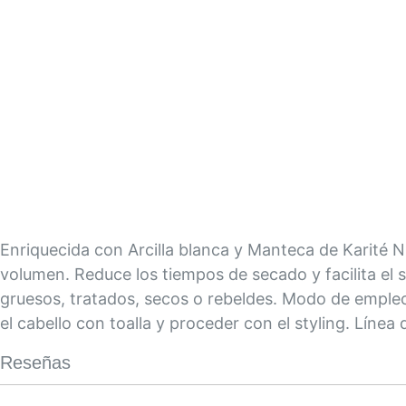
Saltar
al
comienzo
de
la
galería
Enriquecida con Arcilla blanca y Manteca de Karité 
de
volumen. Reduce los tiempos de secado y facilita el s
imágenes
gruesos, tratados, secos o rebeldes. Modo de empleo:
el cabello con toalla y proceder con el styling. Líne
Reseñas