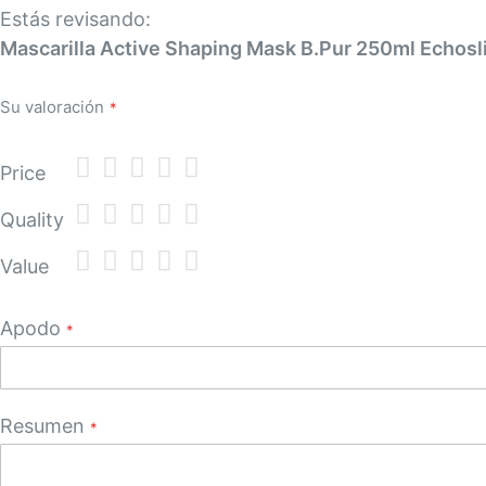
Estás revisando:
Mascarilla Active Shaping Mask B.Pur 250ml Echosl
Su valoración
1
2
3
4
5
Price
star
stars
stars
stars
stars
1
2
3
4
5
Quality
star
stars
stars
stars
stars
1
2
3
4
5
Value
star
stars
stars
stars
stars
Apodo
Resumen