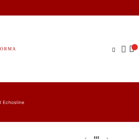
FORMA
l Echosline