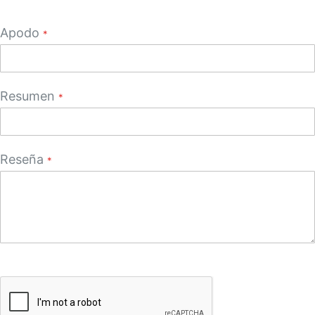
star
stars
stars
stars
stars
Apodo
Resumen
Reseña