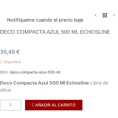
Saltar
Notifíqueme cuando el precio baje
al
comienzo
DECO COMPACTA AZUL 500 ML ECHOSLINE
de
la
galería
30,49 €
de
Disponible
imágenes
SKU
deco-compacta-azul-500-ml
Deco Compacta Azul 500 Ml Echosline
Libre de
silice
AÑADIR AL CARRITO