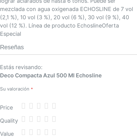
lograr aclarados de hasta 6 tonos. Puede ser
mezclada con agua oxigenada ECHOSLINE de 7 vol
(2,1 %), 10 vol (3 %), 20 vol (6 %), 30 vol (9 %), 40
vol (12 %). Línea de producto EchoslineOferta
Especial
Reseñas
Estás revisando:
Deco Compacta Azul 500 Ml Echosline
Su valoración
1
2
3
4
5
Price
star
stars
stars
stars
stars
1
2
3
4
5
Quality
star
stars
stars
stars
stars
1
2
3
4
5
Value