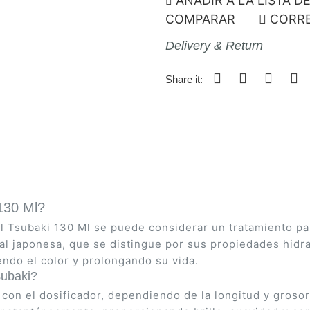
AÑADIR A LA LISTA D
COMPARAR
CORRE
Delivery & Return
Share it:
130 Ml?
l Tsubaki 130 Ml se puede considerar un tratamiento par
rnal japonesa, que se distingue por sus propiedades hidr
endo el color y prolongando su vida.
subaki?
 con el dosificador, dependiendo de la longitud y groso