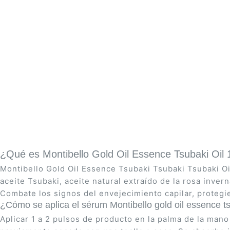
Saltar
al
comienzo
de
la
galería
de
¿Qué es Montibello Gold Oil Essence Tsubaki Oil 
imágenes
Montibello Gold Oil Essence Tsubaki Tsubaki Tsubaki Oi
aceite Tsubaki, aceite natural extraído de la rosa inve
Combate los signos del envejecimiento capilar, protegi
¿Cómo se aplica el sérum Montibello gold oil essence t
Aplicar 1 a 2 pulsos de producto en la palma de la mano