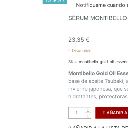
NUEVO
Notifíqueme cuando e
SÉRUM MONTIBELLO 
23,35 €
Disponible
SKU
montibello-gold-oil-essen
Montibello Gold Oil Ess
base de aceite Tsubaki, a
invierno japonesa, que s
hidratantes, protectoras
AÑADIR A