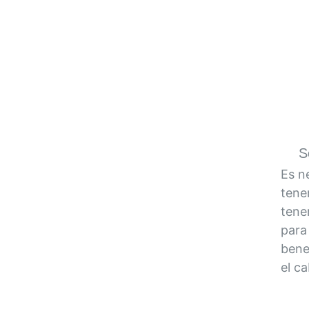
S
Es n
tene
tener
para
bene
el ca