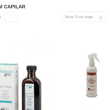
M CAPILAR
rilla
Lista