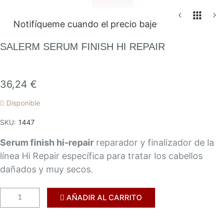
Saltar
Notifíqueme cuando el precio baje
al
comienzo
SALERM SERUM FINISH HI REPAIR
de
la
galería
36,24 €
de
Disponible
imágenes
SKU
1447
Serum finish hi-repair
reparador y finalizador de la
línea Hi Repair específica para tratar los cabellos
dañados y muy secos.
AÑADIR AL CARRITO