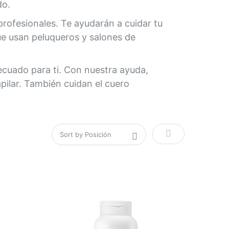
do.
profesionales. Te ayudarán a cuidar tu
que usan peluqueros y salones de
decuado para ti. Con nuestra ayuda,
pilar. También cuidan el cuero
Fijar Direcció