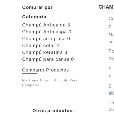
CHAM
Comprar por
Categoría
C
Champú Anticaída
3
y 
Champú Anticaspa
0
No
Champú antigrasa
0
se
Champú color
2
Po
Champú keratina
3
co
Champú para canas
0
El
Comparar Productos
El
No Tiene Ningún Artículo Para
Comparar.
El
el
Ta
cu
Otros productos: